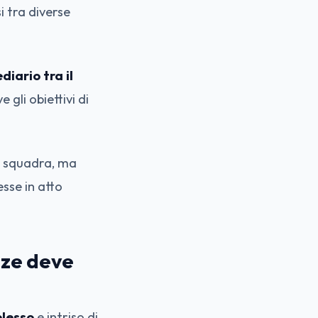
i tra diverse
diario tra il
e gli obiettivi di
a squadra, ma
esse in atto
nze deve
plesso
e intriso di