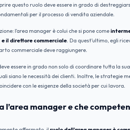
oprire questo ruolo deve essere in grado di destreggiars
ondamentali per il processo di vendita aziendale.
zione: l’area manager è colui che si pone come
interme
e il direttore commerciale
. Da quest’ultimo, egli ricev
eparto commerciale deve raggiungere.
eve essere in grado non solo di coordinare tutta la su
ali siano le necessità dei clienti. Inoltre, le strategie m
ncidere con le esigenze della società per cui lavora.
fa l’area manager e che compete
mente affermato, il
ruolo dell’area manager è com