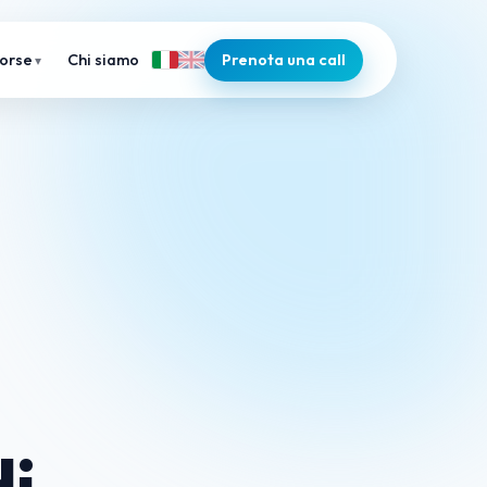
Chi siamo
Prenota una call
sorse
i