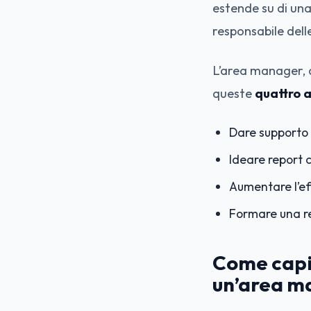
estende su di una
responsabile dell
L’area manager, d
queste
quattro a
Dare supporto 
Ideare report c
Aumentare l’ef
Formare una re
Come capir
un’area m