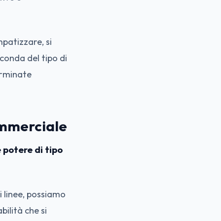
patizzare, si
conda del tipo di
erminate
ommerciale
 potere di tipo
i linee, possiamo
ilità che si