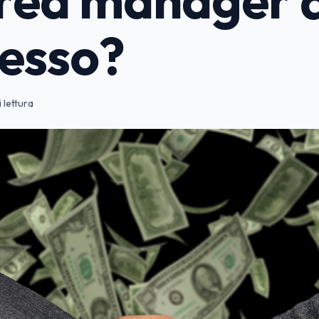
esso?
 lettura