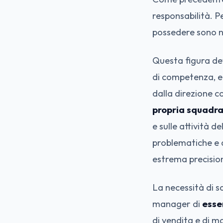
responsabilità. P
possedere sono 
Questa figura dev
di competenza, e 
dalla direzione c
propria squadr
e sulle attività 
problematiche e d
estrema precisio
La necessità di s
manager di
esse
di vendita e di m