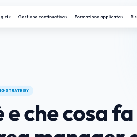
gici
Gestione continuativa
Formazione applicata
Ri
ING STRATEGY
è e che cosa fa
rea manager d