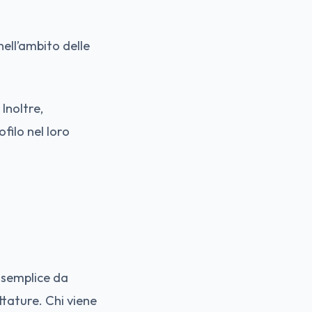
ell’ambito delle
. Inoltre,
ilo nel loro
a semplice da
ettature
. Chi viene