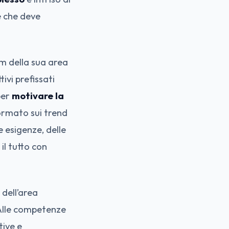
e che deve
am della sua area
ivi prefissati
per
motivare la
ormato sui trend
e esigenze, delle
il tutto con
 dell’area
 Alle competenze
tive e