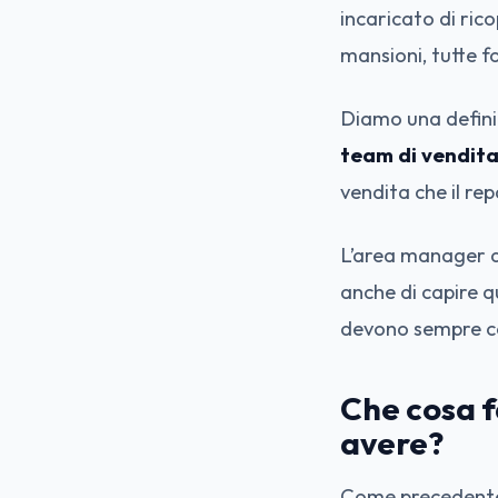
incaricato di ric
mansioni, tutte f
Diamo una defini
team di vendita 
vendita che il r
L’area manager d
anche di capire qu
devono sempre coi
Che cosa 
avere?
Come precedente