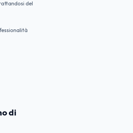
rattandosi del
fessionalità
no di