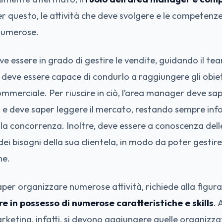
er questo, le attività che deve svolgere e le competenz
numerose.
e essere in grado di gestire le vendite, guidando il te
deve essere capace di condurlo a raggiungere gli obiett
ommerciale. Per riuscire in ciò, l’area manager deve sa
a
e deve saper leggere il mercato, restando sempre inf
della concorrenza. Inoltre, deve essere a conoscenza dell
ei bisogni della sua clientela, in modo da poter gestire 
ne.
aper organizzare numerose attività, richiede alla figura
re in possesso di numerose caratteristiche e skills
.
arketing, infatti, si devono aggiungere quelle organizza