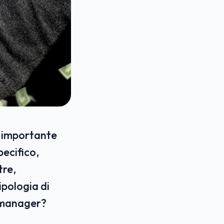
a importante
pecifico,
tre,
pologia di
a manager?